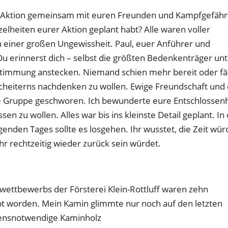
r Aktion gemeinsam mit euren Freunden und Kampfgefäh
lheiten eurer Aktion geplant habt? Alle waren voller
n einer großen Ungewissheit. Paul, euer Anführer und
 Du erinnerst dich – selbst die größten Bedenkenträger un
Stimmung anstecken. Niemand schien mehr bereit oder fä
cheiterns nachdenken zu wollen. Ewige Freundschaft und
ie Gruppe geschworen. Ich bewunderte eure Entschlossenh
sen zu wollen. Alles war bis ins kleinste Detail geplant. In
den Tages sollte es losgehen. Ihr wusstet, die Zeit wür
hr rechtzeitig wieder zurück sein würdet.
ettbewerbs der Försterei Klein-Rottluff waren zehn
t worden. Mein Kamin glimmte nur noch auf den letzten
ebensnotwendige Kaminholz