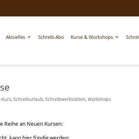
Aktuelles
Schreib-Abo
Kurse & Workshops
Schre
rse
-Kurs
,
Schreiburlaub
,
Schreibwerkstätten
,
Workshops
ine Reihe an Neuen Kursen:
cht, kann hier fündig werden: