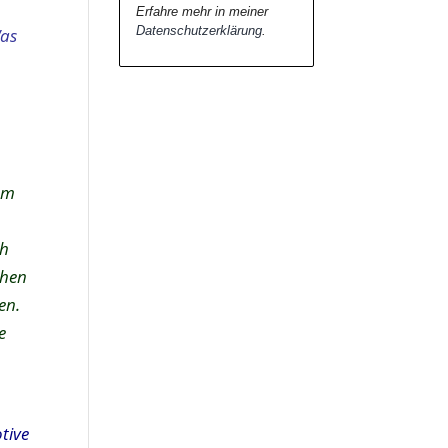
Erfahre mehr in meiner
Datenschutzerklärung
.
Was
rem
ch
chen
en.
e
tive