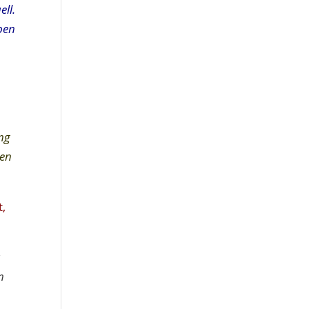
ell.
ben
ng
gen
t,
r
n