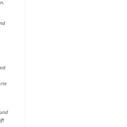
en.
Und
mit
rte
 und
ift