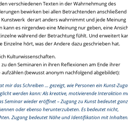
er den verschiedenen Texten in der Wahrnehmung des
erungen bewirken bei allen Betrachtenden anschließend 
n Kunstwerk derart anders wahrnimmt und jede Meinung
nn kann es nirgendwo eine Meinung nur geben, eine Ansich
e Einzelne während der Betrachtung fühlt. Und erweitert ka
e Einzelne hört, was der Andere dazu geschrieben hat.
ch Kulturwissenschaften.
n zu den Seminaren in ihren Reflexionen am Ende ihrer
 aufzählen (bewusst anonym nachfolgend abgebildet):
t mir das Schreiben … gezeigt, wie Personen ein Kunst-Zug
licht werden kann: Als kreative, motivierende Interaktion mi
das Seminar wieder eröffnet – Zugang zu Kunst bedeutet gan
 kennen oder ebenso herunterzubeten. Es bedeutet nicht,
chten. Zugang bedeutet Nähe und Identifikation mit Inhalten