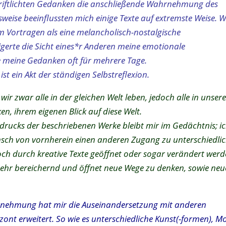
chriftlichten Gedanken die anschließende Wahrnehmung des
weise beeinflussten mich einige Texte auf extremste Weise. 
m Vortragen als eine melancholisch-nostalgische
eigerte die Sicht eines*r Anderen meine emotionale
 meine Gedanken oft für mehrere Tage.
st ein Akt der ständigen Selbstreflexion.
wir zwar alle in der gleichen Welt leben, jedoch alle in unse
ken, ihrem eigenen Blick auf diese Welt.
drucks der beschriebenen Werke bleibt mir im Gedächtnis; i
nsch von vornherein einen anderen Zugang zu unterschiedli
ch durch kreative Texte geöffnet oder sogar verändert werd
 sehr bereichernd und öffnet neue Wege zu denken, sowie neu
hrnehmung hat mir die Auseinandersetzung mit anderen
nt erweitert. So wie es unterschiedliche Kunst(-formen), Mo