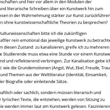
nschaften und hier vor allem in den Modulen der
und literarische Schreiben über ein Kunstwerk hin zum
sen in der Wahrnehmung stärker zur Kunst zurückführe
en ohne kunstwissenschaftliche Theorien zu besprechen?
lturwissenschaften bitte ich die zukünftigen
tler rein emotional das jeweilige Kunstwerk zu betracht
m diesen Zustand zu kanalisieren, greife ich zu mehreren
 Jede Studierende muss etwa eine Stunde vor einem Kunstw
d und reflektierend verbringen. Zur Kanalisation gebe ic
t: wie die Grundemotionen (Angst, Wut, Ekel, Freude, Trau
nd Themen aus der Weltliteratur (Identität, Einsamkeit,
 der Biografie oder einleitende Sätze.
aftlich oder sachlich, sondern müssen literarisch und
 lyrischen Texte, die entstehen, werden von Sitzung zu
d sie werden immer laut am Kunstwerk gelesen. Fasziniere