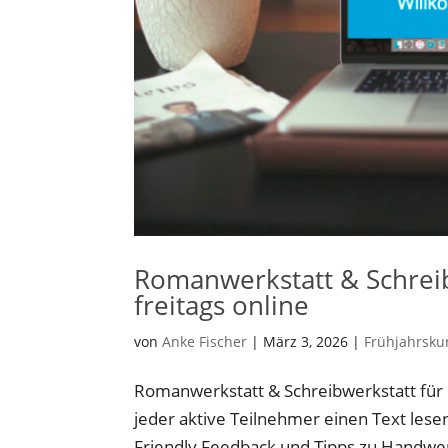
Romanwerkstatt & Schreib
freitags online
von
Anke Fischer
|
März 3, 2026
|
Frühjahrsku
Romanwerkstatt & Schreibwerkstatt für F
jeder aktive Teilnehmer einen Text lese
Friendly Feedback und Tipps zu Handwerk